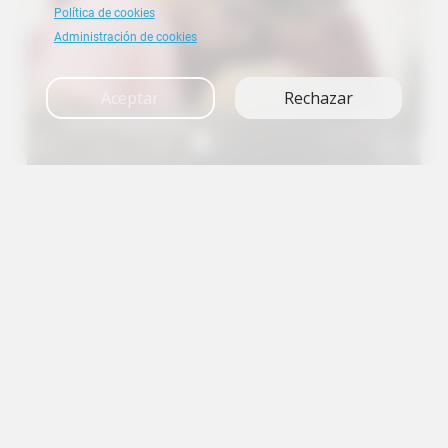
Política de cookies
Administración de cookies
Aceptar
Rechazar
Investigación
A+
A
A-
en
es