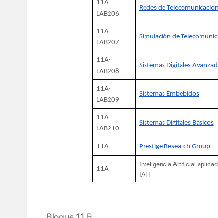
11A-
Redes de Telecomunicacio
LAB206
11A-
Simulación de Telecomunic
LAB207
11A-
Sistemas Digitales Avanza
LAB208
11A-
Sistemas Embebidos
LAB209
11A-
Sistemas Digitales Básicos
LAB210
11A
Prestige Research Group
Inteligencia Artificial aplicad
11A
IAH
Bloque 11 B