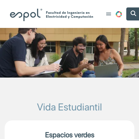
Header Image
Image
Pasar al contenido principal
Vida Estudiantil
Espacios verdes