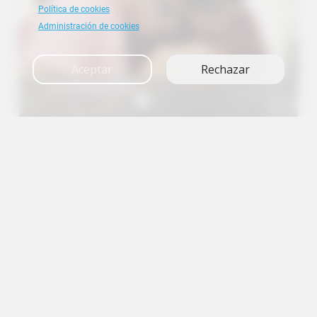
Política de cookies
Administración de cookies
Aceptar
Rechazar
Investigación
A+
A
A-
en
es