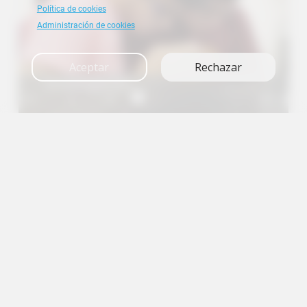
Política de cookies
Administración de cookies
Aceptar
Rechazar
Investigación
A+
A
A-
en
es