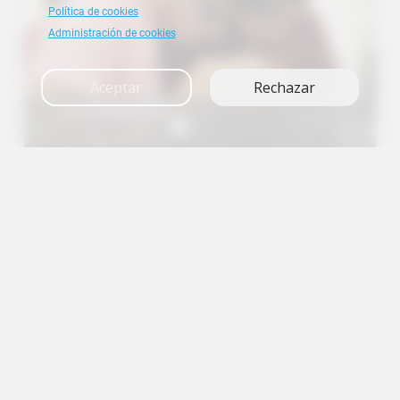
Política de cookies
Administración de cookies
Aceptar
Rechazar
Investigación
A+
A
A-
en
es