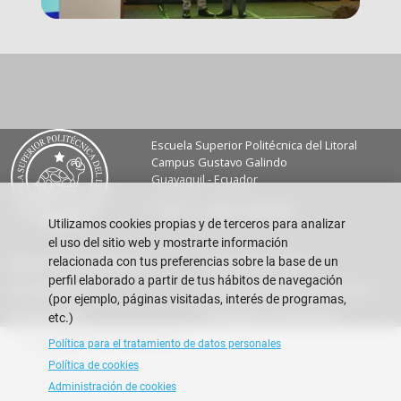
Escuela Superior Politécnica del Litoral
Campus Gustavo Galindo
Guayaquil - Ecuador
Teléfono:
+593-4 2269 269
Utilizamos cookies propias y de terceros para analizar
el uso del sitio web y mostrarte información
relacionada con tus preferencias sobre la base de un
Buzón de sugerencias
Repositorio FIEC
perfil elaborado a partir de tus hábitos de navegación
Contáctanos
Resoluciones Académicas
(por ejemplo, páginas visitadas, interés de programas,
Correo FIEC
Trabajos y Pasantías
etc.)
Copyright © 2026 ESPOL
Política para el tratamiento de datos personales
Política de cookies
Administración de cookies