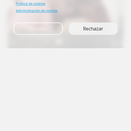
Política de cookies
Administración de cookies
Aceptar
Rechazar
Investigación
A+
A
A-
en
es