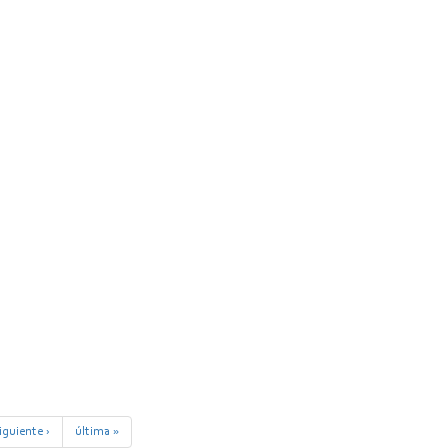
iguiente ›
última »