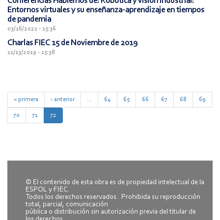
Conferencias Hablemos de: Robótica y visión industrial:
Entornos virtuales y su enseñanza-aprendizaje en tiempos
de pandemia
03/16/2021 - 15:36
Charlas FIEC 15 de Noviembre de 2019
11/13/2019 - 15:38
« primera
‹ anterior
…
64
65
66
67
68
69
70
71
72
© El contenido de esta obra es de propiedad intelectual de la
ESPOL y FIEC.
Todos los derechos reservados. Prohibida su reproducción
total, parcial, comunicación
pública o distribución sin autorización previa del titular de
los derechos