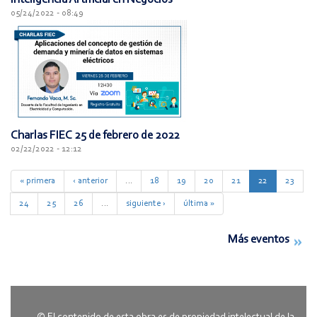
05/24/2022 - 08:49
Charlas FIEC 25 de febrero de 2022
02/22/2022 - 12:12
« primera
‹ anterior
…
18
19
20
21
22
23
24
25
26
…
siguiente ›
última »
Más eventos