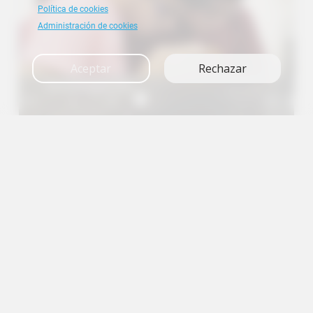
Política de cookies
Administración de cookies
Aceptar
Rechazar
Investigación
A+
A
A-
en
es