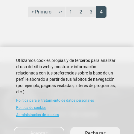
Paginación
Primera página
Página anterior
Página
Página
Página
Página actual
« Primero
‹‹
1
2
3
4
Utilizamos cookies propias y de terceros para analizar
el uso del sitio web y mostrarte información
relacionada con tus preferencias sobre la base de un
perfil elaborado a partir de tus hábitos de navegación
(por ejemplo, páginas visitadas, interés de programas,
etc.)
Escuela Superior Politécnica del Litoral
Campus Gustavo Galindo
Política para el tratamiento de datos personales
Guayaquil - Ecuador
Política de cookies
Teléfono:
+593-4 2269 269
Administración de cookies
Buzón de sugerencias
Repositorio FIEC
Aceptar
Rechazar