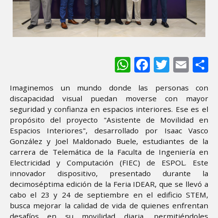
WhatsApp
Facebook
Twitter
Ema
S
Imaginemos un mundo donde las personas con
discapacidad visual puedan moverse con mayor
seguridad y confianza en espacios interiores. Ese es el
propósito del proyecto "Asistente de Movilidad en
Espacios Interiores", desarrollado por Isaac Vasco
González y Joel Maldonado Buele, estudiantes de la
carrera de Telemática de la Faculta de Ingeniería en
Electricidad y Computación (FIEC) de ESPOL. Este
innovador dispositivo, presentado durante la
decimoséptima edición de la Feria IDEAR, que se llevó a
cabo el 23 y 24 de septiembre en el edificio STEM,
busca mejorar la calidad de vida de quienes enfrentan
desafíos en su movilidad diaria, permitiéndoles