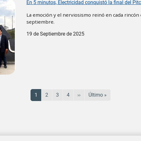
En 5 minutos, Electricidad conquistó la final del Pit
La emoción y el nerviosismo reinó en cada rincón 
septiembre.
19 de Septiembre de 2025
Página actual
Página
Página
Página
Siguiente página
Última página
1
2
3
4
››
Último »