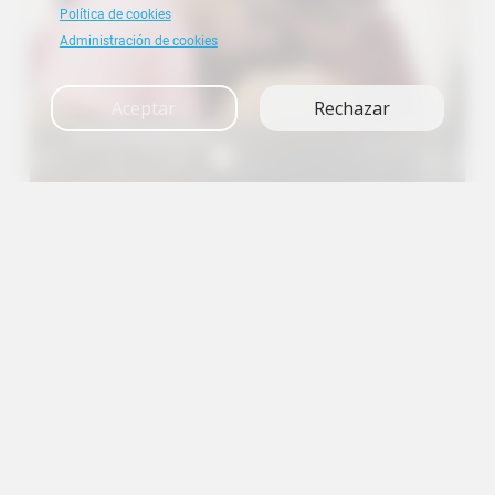
Política de cookies
Administración de cookies
Aceptar
Rechazar
Investigación
A+
A
A-
en
es