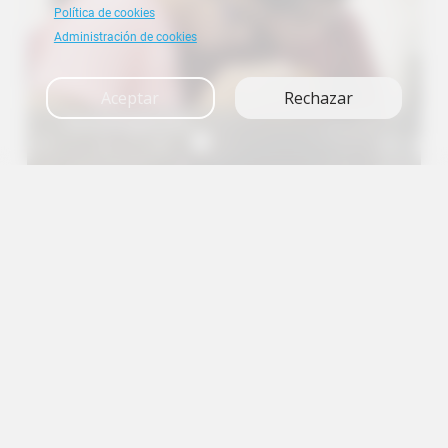
Política de cookies
Administración de cookies
Aceptar
Rechazar
Investigación
A+
A
A-
en
es