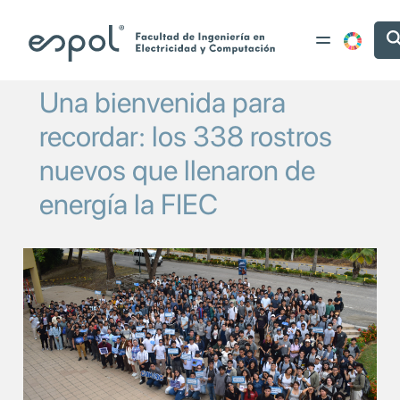
Pasar al contenido principal
Una bienvenida para
recordar: los 338 rostros
nuevos que llenaron de
energía la FIEC
Image