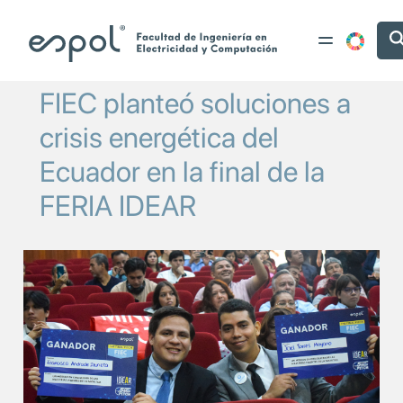
Pasar al contenido principal
FIEC planteó soluciones a
crisis energética del
Ecuador en la final de la
FERIA IDEAR
Image