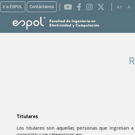
A+
A
Ir a ESPOL
Contáctanos
Pasar al contenido principal
R
Titulares
Los titulares son aquellas personas que ingresan a
oposición y se categorizan en: