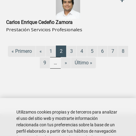
+
Carlos Enrique Cedeño Zamora
Prestación Servicios Profesionales
Paginación
Primera página
Página anterior
Página
Página actual
Página
Página
Página
Página
Página
Págin
« Primero
«
1
2
3
4
5
6
7
8
Página
Siguiente página
Última página
9
…
»
Último »
Utilizamos cookies propias y de terceros para analizar
el uso del sitio web y mostrarte información
relacionada con tus preferencias sobre la base de un
perfil elaborado a partir de tus hábitos de navegación