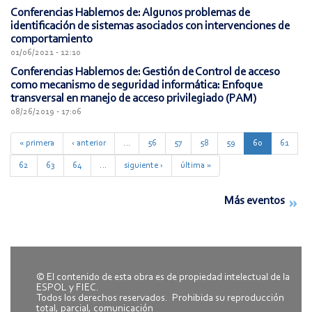
Conferencias Hablemos de: Algunos problemas de
identificación de sistemas asociados con intervenciones de
comportamiento
01/06/2021 - 12:10
Conferencias Hablemos de: Gestión de Control de acceso
como mecanismo de seguridad informática: Enfoque
transversal en manejo de acceso privilegiado (PAM)
08/26/2019 - 17:06
« primera
‹ anterior
…
56
57
58
59
60
61
62
63
64
…
siguiente ›
última »
Más eventos
© El contenido de esta obra es de propiedad intelectual de la
ESPOL y FIEC.
Todos los derechos reservados. Prohibida su reproducción
total, parcial, comunicación