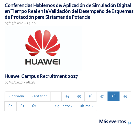
Conferencias Hablemos de: Aplicación de Simulación Digital
en Tiempo Real en la Validación del Desempeño de Esquemas
de Protección para Sistemas de Potencia
07/17/2020 - 14:00
Huawei Campus Recruitment 2017
07/31/2017 - 08:28
« primera
‹ anterior
…
54
55
56
57
58
59
60
61
62
…
siguiente ›
última »
Más eventos