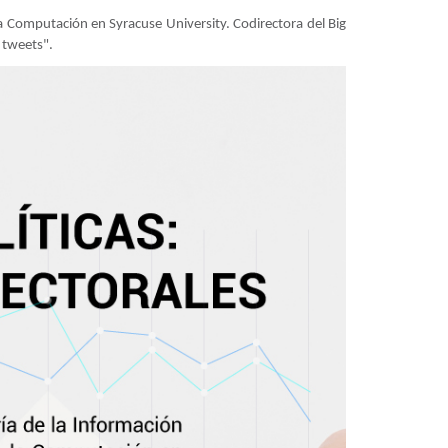
la Computación en Syracuse University. Codirectora del Big
o tweets".