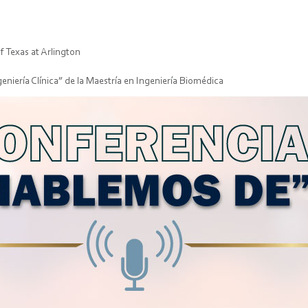
f Texas at Arlington
niería Clínica” de la Maestría en Ingeniería Biomédica