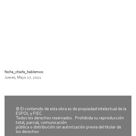
fecha_charla_hablemos:
Jueves, Mayo 27, 2021
© El contenido de esta obra es de propiedad intelectual de la
ESPOL y FIEC.
Todos los derechos reservados. Prohibida su reproducción
total, parcial, comunicación
pública o distribución sin autorización previa del titular de
los derechos