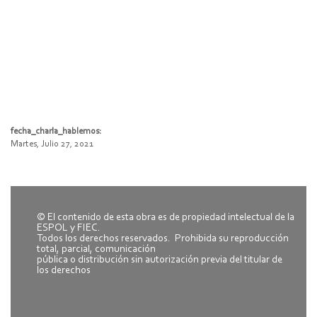
fecha_charla_hablemos:
Martes, Julio 27, 2021
© El contenido de esta obra es de propiedad intelectual de la
ESPOL y FIEC.
Todos los derechos reservados. Prohibida su reproducción
total, parcial, comunicación
pública o distribución sin autorización previa del titular de
los derechos