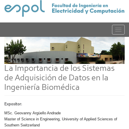
Pasar
al
contenido
principal
Toggle
naviga
La Importancia de los Sistemas
de Adquisición de Datos en la
Ingeniería Biomédica
Expositor:
MSc. Geovanny Argüello Andrade
Master of Science in Engineering, University of Applied Sciences of
Southern Switzerland