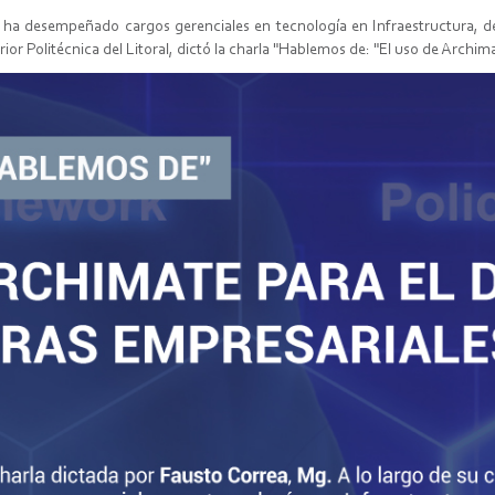
 ha desempeñado cargos gerenciales en tecnología en Infraestructura, de
or Politécnica del Litoral, dictó la charla "Hablemos de: "El uso de Archim