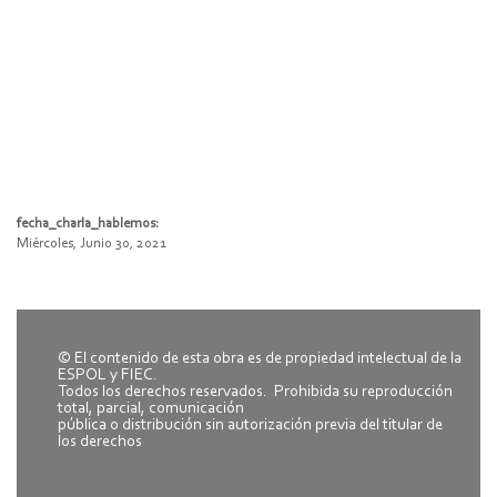
fecha_charla_hablemos:
Miércoles, Junio 30, 2021
© El contenido de esta obra es de propiedad intelectual de la
ESPOL y FIEC.
Todos los derechos reservados. Prohibida su reproducción
total, parcial, comunicación
pública o distribución sin autorización previa del titular de
los derechos