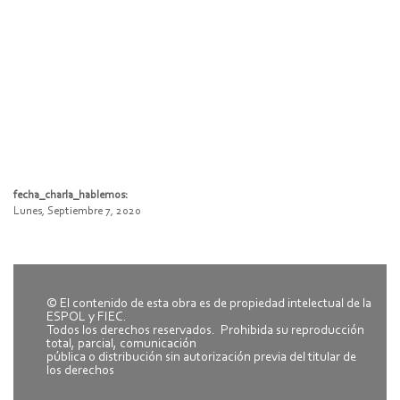
fecha_charla_hablemos:
Lunes, Septiembre 7, 2020
© El contenido de esta obra es de propiedad intelectual de la
ESPOL y FIEC.
Todos los derechos reservados. Prohibida su reproducción
total, parcial, comunicación
pública o distribución sin autorización previa del titular de
los derechos