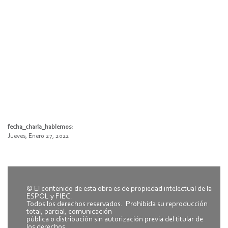
fecha_charla_hablemos:
Jueves, Enero 27, 2022
© El contenido de esta obra es de propiedad intelectual de la
ESPOL y FIEC.
Todos los derechos reservados. Prohibida su reproducción
total, parcial, comunicación
pública o distribución sin autorización previa del titular de
los derechos