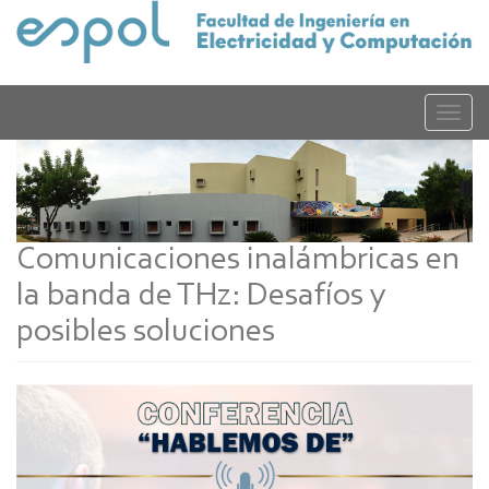
Pasar
al
contenido
principal
Toggle
naviga
Comunicaciones inalámbricas en
la banda de THz: Desafíos y
posibles soluciones