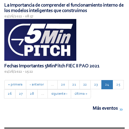
La Importancia de comprender el funcionamiento interno de
los modelos inteligentes que construimos
01/26/2022 - 08:57
Fechas Importantes 5MinPitch FIEC II PAO 2021
01/26/2022 - 15:22
« primera
‹ anterior
…
20
21
22
23
24
25
26
27
28
…
siguiente ›
última »
Más eventos