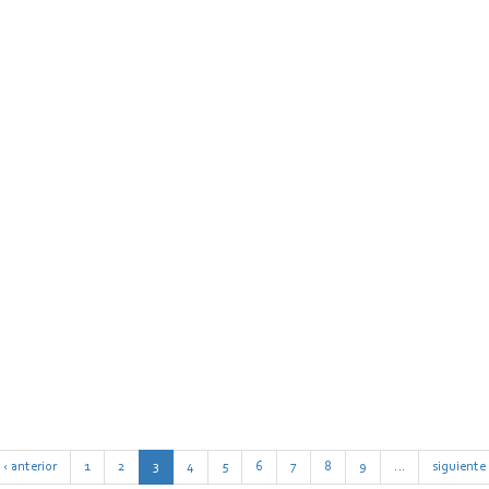
‹ anterior
1
2
3
4
5
6
7
8
9
…
siguiente 