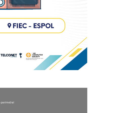
l
a perimetral