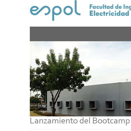
Pasar
al
contenido
principal
Lanzamiento del Bootcamp co