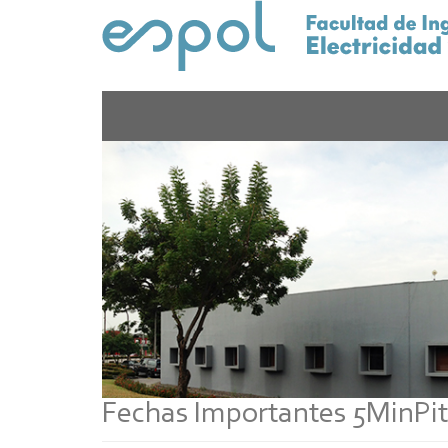
Pasar
al
contenido
principal
Fechas Importantes 5MinPit