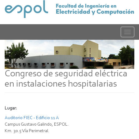
Pasar
al
contenido
principal
Toggle
naviga
Congreso de seguridad eléctrica
en instalaciones hospitalarias
Lugar:
Auditorio FIEC - Edificio 11 A
Campus Gustavo Galindo, ESPOL.
Km. 30.5 Vía Perimetral.