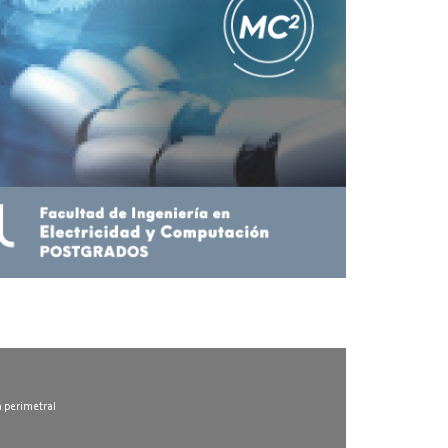
l
a perimetral