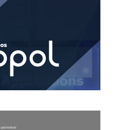
l
a perimetral