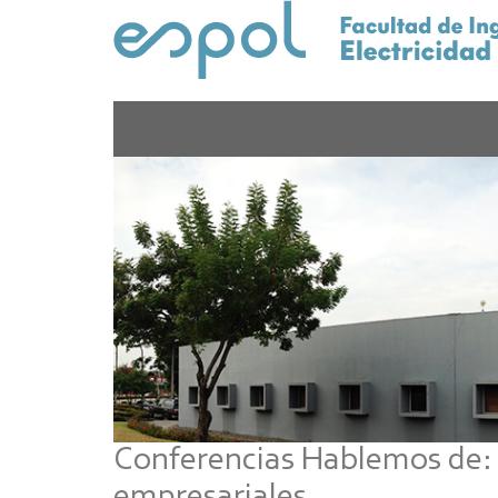
Pasar
al
contenido
principal
Conferencias Hablemos de: E
empresariales