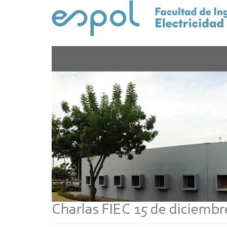
Pasar
al
contenido
principal
Charlas FIEC 15 de diciembr