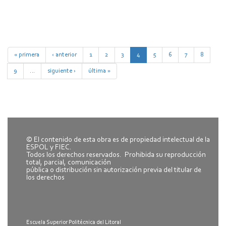
« primera
‹ anterior
1
2
3
4
5
6
7
8
9
…
siguiente ›
última »
© El contenido de esta obra es de propiedad intelectual de la
ESPOL y FIEC.
Todos los derechos reservados. Prohibida su reproducción
total, parcial, comunicación
pública o distribución sin autorización previa del titular de
los derechos
Escuela Superior Politécnica del Litoral