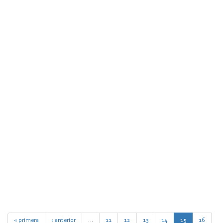
« primera
‹ anterior
…
11
12
13
14
15
16