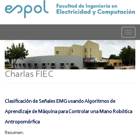
Pasar
al
contenido
principal
Toggle
naviga
Charlas FIEC
Clasificación de Señales EMG usando Algoritmos de
Aprendizaje de Máquina para Controlar una Mano Robótica
Antropomórfica
Resumen: