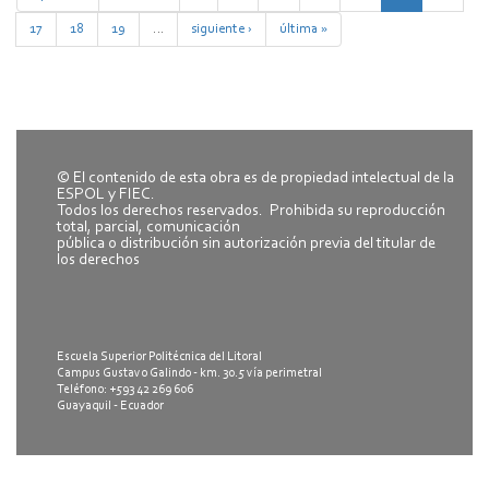
17
18
19
…
siguiente ›
última »
© El contenido de esta obra es de propiedad intelectual de la
ESPOL y FIEC.
Todos los derechos reservados. Prohibida su reproducción
total, parcial, comunicación
pública o distribución sin autorización previa del titular de
los derechos
Escuela Superior Politécnica del Litoral
Campus Gustavo Galindo - km. 30.5 vía perimetral
Teléfono: +593 42 269 606
Guayaquil - Ecuador