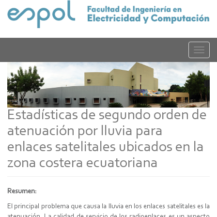
Pasar
al
contenido
principal
Toggle
naviga
Estadísticas de segundo orden de
atenuación por lluvia para
enlaces satelitales ubicados en la
zona costera ecuatoriana
Resumen:
El principal problema que causa la lluvia en los enlaces satelitales es la
atenuación. La calidad de servicio de los radioenlaces es un aspecto