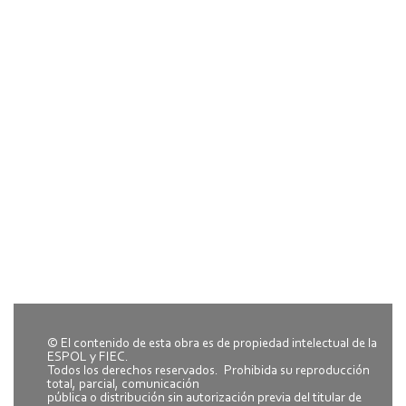
© El contenido de esta obra es de propiedad intelectual de la
ESPOL y FIEC.
Todos los derechos reservados. Prohibida su reproducción
total, parcial, comunicación
pública o distribución sin autorización previa del titular de