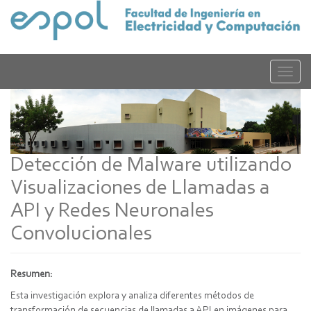
Pasar
al
contenido
principal
Toggle
naviga
Detección de Malware utilizando
Visualizaciones de Llamadas a
API y Redes Neuronales
Convolucionales
Resumen:
Esta investigación explora y analiza diferentes métodos de
transformación de secuencias de llamadas a API en imágenes para