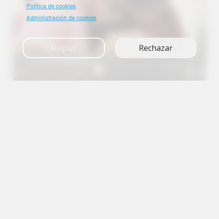
Política de cookies
Administración de cookies
Aceptar
Rechazar
Investigación
A+
A
A-
en
es