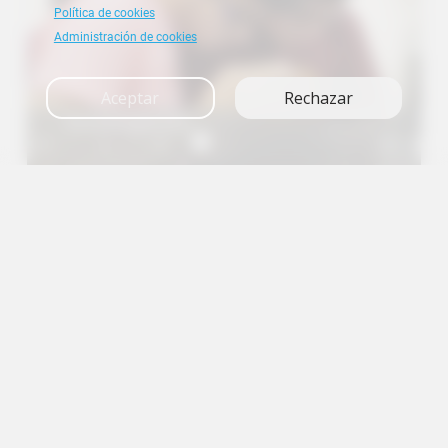
Política de cookies
Administración de cookies
Aceptar
Rechazar
Investigación
A+
A
A-
en
es