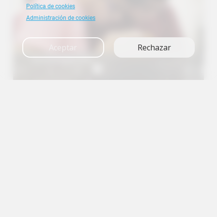
Política de cookies
Administración de cookies
Aceptar
Rechazar
Investigación
A+
A
A-
en
es